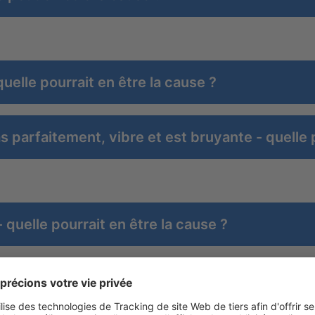
uelle pourrait en être la cause ?
 parfaitement, vibre et est bruyante - quelle 
quelle pourrait en être la cause ?
e peut en être la cause ?