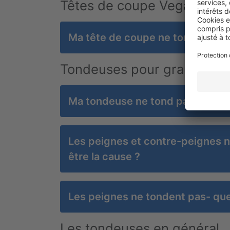
Têtes de coupe Vega/Akkura
Ma tête de coupe ne tond pas - q
Tondeuses pour grands an
Ma tondeuse ne tond pas - quelle
Les peignes et contre-peignes ne
être la cause ?
Les peignes ne tondent pas- quel
Les tondeuses en général