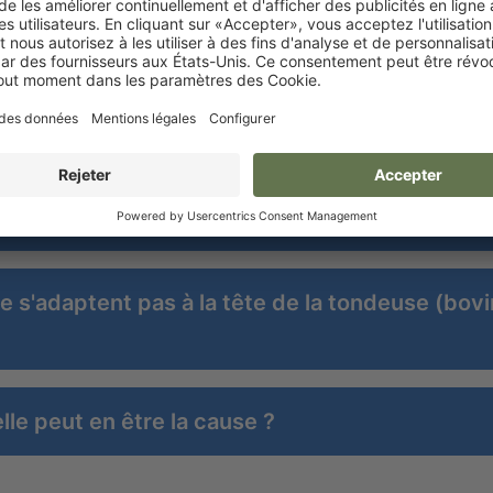
ta et Isis/Exacta
uelle pourrait en être la cause ?
imaux
 peut en être la cause ?
 s'adaptent pas à la tête de la tondeuse (bov
le peut en être la cause ?