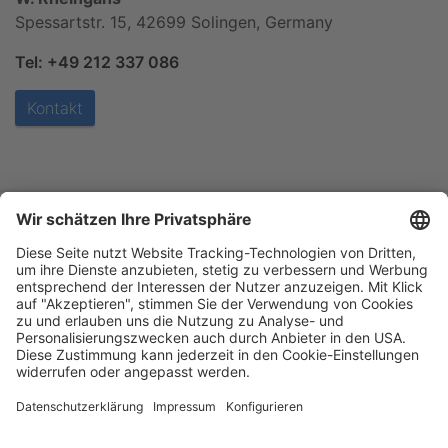
Spessartstr. 15, 42699 Solingen, Germany
Tel: +49 212 337 086
Kontakt
Blätterkatalog
Garantie
Unternehmen
Impressum
AGB
Datenschutz
Messe
Barrierefreiheitserklärung
Cookie-Einstellungen
Aesculap Schermaschinen
Qualität aus Deutschland - seit 1912