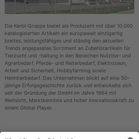
Die Kerbl-Gruppe bietet als Produzent mit über 10.000
katalogisierten Artikeln ein europaweit einzigartig
breites, leistungsfähiges und ständig den aktuellen
Trends angepasstes Sortiment an Zubehörartikeln für
Tierzucht und -haltung in den Bereichen Nutztier- und
Agrarbedarf, Pferde- und Reiterbedarf, Elektrozaun,
Arbeit und Sicherheit, Hobbyfarming sowie
Heimtierbedarf. Das Unternehmen blickt auf eine 50-
jährige Erfolgsgeschichte zurück und entwickelte sich
seit der Gründung der GmbH im Jahre 1984 mit
Weitsicht, Marktkenntnis und hoher Innovationskraft zu
einem Global Player.