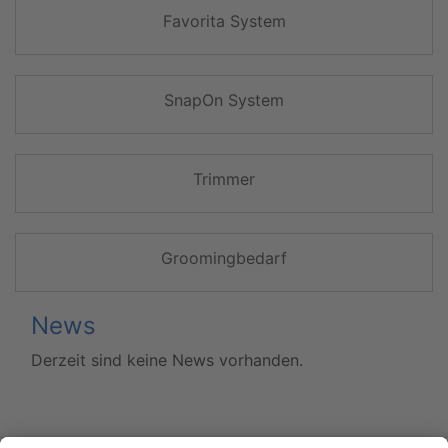
Favorita System
SnapOn System
Trimmer
Groomingbedarf
News
Derzeit sind keine News vorhanden.