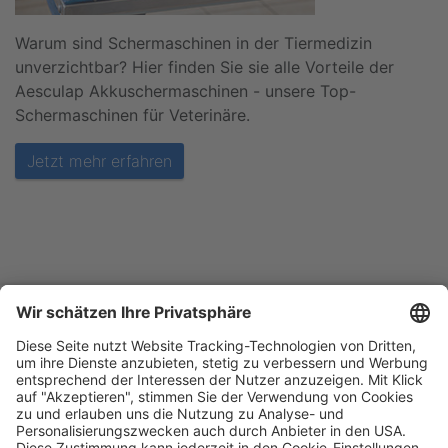
Warum sind Schermaschinen in der Tiermedizin
unverzichtbar? Hier finden Sie sie alle Vorteile der
Aesculap Akkuschermaschinen - unsere Top-
Schermaschinen für Veterinäre.
Jetzt mehr erfahren
Blätterkatalog
Garantie
Unternehmen
Impressum
AGB
Datenschutz
Messe
Barrierefreiheitserklärung