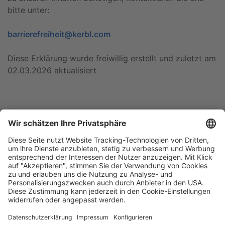
bitte unter:
barrierefreiheit@kerbl.com
Diese Erklärung wurde freiwillig erstellt und zuletzt am
02.03.2026 aktualisiert
Blätterkatalog
Garantie
Unternehmen
Impressum
AGB
Datenschutz
Messe
Barrierefreiheitserklärung
Cookie-Einstellungen
Aesculap Schermaschinen