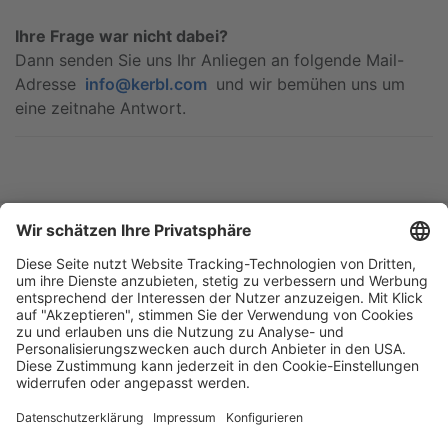
Ihre Frage war nicht dabei?
Dann senden Sie uns Ihr Anliegen an folgende Mail-
Adresse
info@kerbl.com
und wir bemühen uns um
eine zeitnahe Antwort.
Blätterkatalog
Garantie
Unternehmen
Impressum
AGB
Datenschutz
Messe
Barrierefreiheitserklärung
Cookie-Einstellungen
Aesculap Schermaschinen