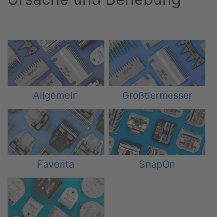
Allgemein
Großtiermesser
Favorita
SnapOn