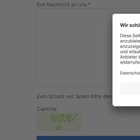
Ihre Nachricht an uns *
Zum Schutz vor Spam bitte den Sicherheit
Captcha