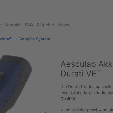
e
Kontakt
FAQ
Ratgeber
News
bedarf
SnapOn System
Aesculap Ak
Durati VET
Die Durati für den spezielle
einem Scherkopf für die ha
Qualität.
hohe Schergeschwindigke