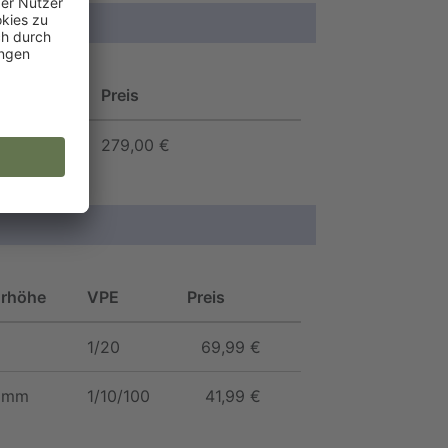
Preis
279,00 €
rhöhe
VPE
Preis
1/20
69,99 €
5 mm
1/10/100
41,99 €