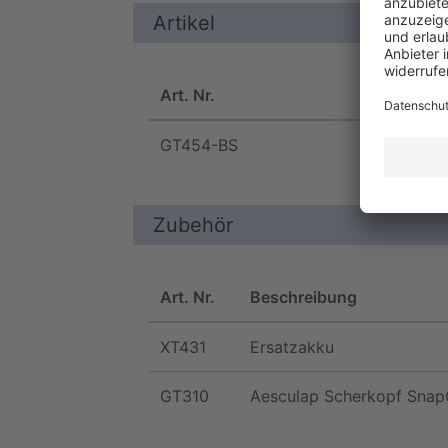
Artikel
Art. Nr.
Farbe
GT454-BS
blau / 
Zubehör
Art. Nr.
Beschreibung
XT431
Ersatzakku
GT310
Aesculap Scherkopf Sna