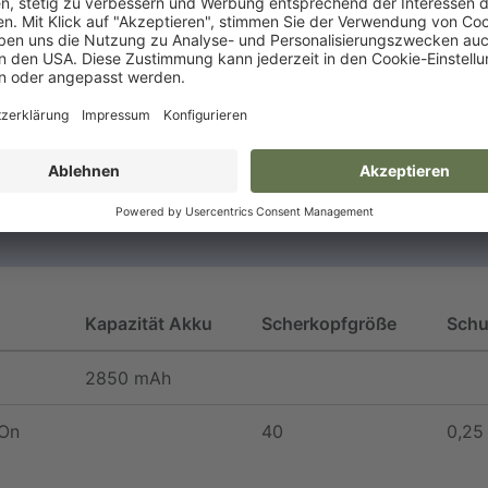
VPE
Palette
schwarz
1/6
96 PAL
Kapazität Akku
Scherkopfgröße
Schu
2850 mAh
pOn
40
0,2