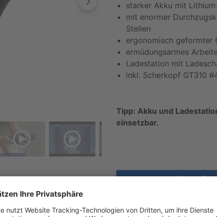
starker Akku mit Lithium
mit enormer Durchzugskr
Stellen
ergonomisch geformter G
ermüdungsarmes Arbeite
Ladestation mit Ladesch
inkl. Scherkopf GT310 #
Tipp: Akku und Ladestation
einsetzbar.
Händler Shop