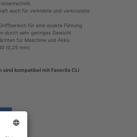
-Ionentechnik
aft auch für verklebte und verkrustete
riffbereich für eine exakte Führung
n durch sehr geringes Gewicht
ächten für Maschine und Akku
40 (0,25 mm)
 sind kompatibel mit Favorita CLi