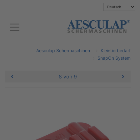
Aesculap Schermaschinen
Kleintierbedarf
SnapOn System
8 von 9