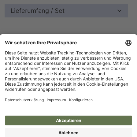
Lieferumfang / Set
Blätterkatalog
Garantie
Unternehmen
Impressum
AGB
Datenschutz
Messe
Barrierefreiheitserklärung
Cookie-Einstellungen
Aesculap Schermaschinen
Qualität aus Deutschland - seit 1912
Aesculap Clippers
Quality from Germany - since 1912