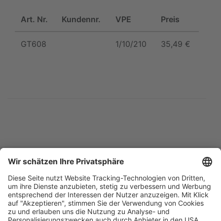
Art. Nr.
Kundennr.
VPE
Preis
GT608
1/10/210
35,49 €
Blätterkatalog
Garantie
Unternehmen
Impressum
AGB
Datenschutz