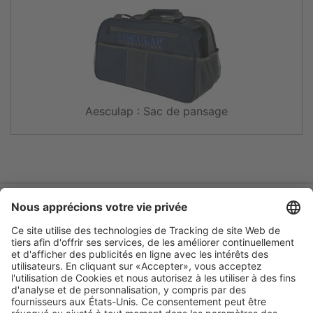
Aesculap : Sac de pansage
Catalogue online
Garantie
Entreprise
Mentions légales
Conditions générales
Protection des données
Salon
Déclaration
d'accessibilité