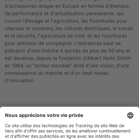
d'accessoires unique en Europe en termes d'étendue,
de performance et d'actualisation permanente, qui
couvre l'élevage et l'agriculture, les fournitures pour
chevaux et cavaliers, les clôtures électriques, le travail
et la sécurité, l'agriculture de loisir et les fournitures
pour animaux de compagnie. L'entreprise peut se
prévaloir d'une histoire à succès de plus de 50 ans et
est devenue, depuis la fondation d'Albert Kerbl GmbH
en 1984, un "acteur mondial" doté d'une vision, d'une
connaissance du marché et d'un haut niveau
d'innovation.
Catalogue online
Garantie
Entreprise
Mentions légales