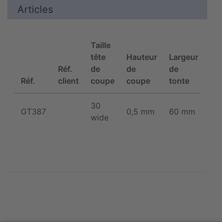
Articles
Taille
tête
Hauteur
Largeur
Réf.
de
de
de
Réf.
client
coupe
coupe
tonte
UE
30
GT387
0,5 mm
60 mm
1/1
wide