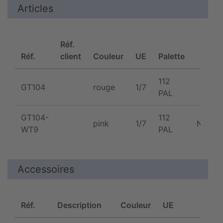
Articles
Réf.
Réf.
client
Couleur
UE
Palette
112
GT104
rouge
1/7
PAL
GT104-
112
pink
1/7
NEW
WT9
PAL
Accessoires
Réf.
Description
Couleur
UE