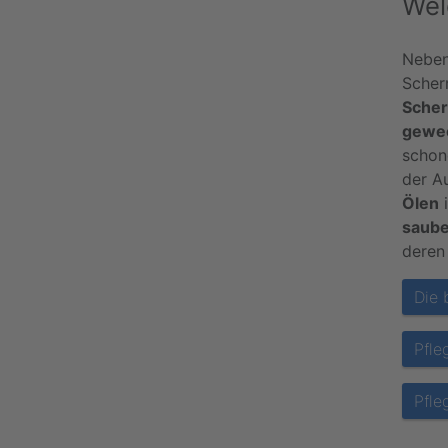
Wel
Neben
Scher
Sche
gewe
schon
der A
Ölen
i
saube
deren
Die 
Pfle
Pfle