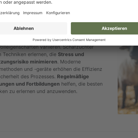
che Techniken gibt es für die effekti
hiedene Schurtechniken können je nach Rasse
olleigenschaften variieren. Schafzüchter
n Techniken erlernen, die
Stress und
tzungsrisiko minimieren
. Moderne
methoden und -geräte erhöhen die Effizienz
icherheit des Prozesses.
Regelmäßige
ungen und Fortbildungen
helfen, die besten
iken zu erlernen und anzuwenden.