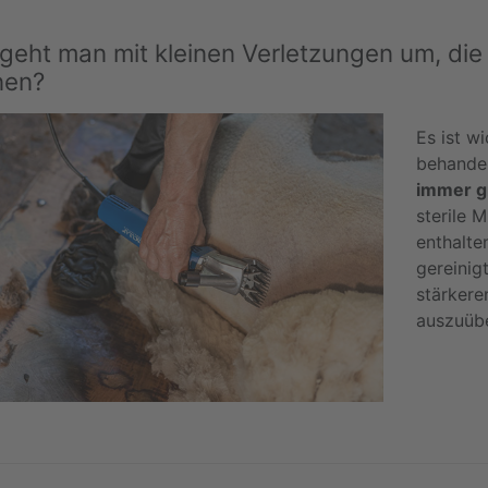
geht man mit kleinen Verletzungen um, die
nen?
Es ist wi
behande
immer gr
sterile 
enthalte
gereinig
stärkere
auszuübe