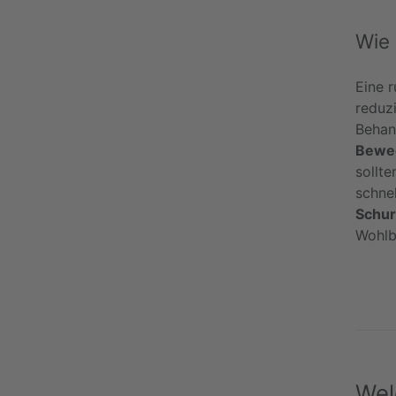
Wie 
Eine 
reduz
Behan
Bewe
sollt
schnel
Schu
Wohlb
Wel