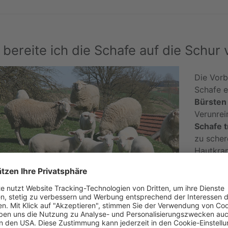
 bereite ich die Schafe auf die Schur 
Die Vorb
Schafe e
Bürsten
Verunrei
Schafe 
zu scher
Hautkran
werden,
gewährle