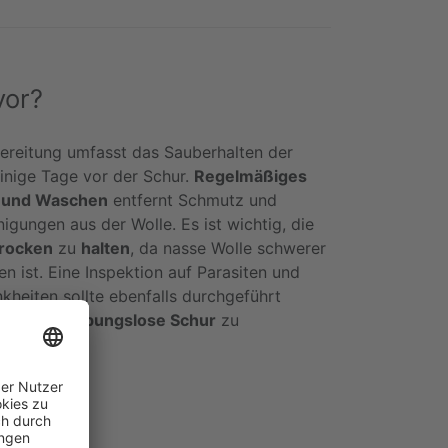
vor?
ereitung umfasst das Sauberhalten der
inige Tage vor der Schur.
Regelmäßiges
 und Waschen
entfernt Schmutz und
nigungen aus der Wolle. Es ist wichtig, die
trocken
zu
halten
, da nasse Wolle schwerer
en ist. Eine Inspektion auf Parasiten und
kheiten sollte ebenfalls durchgeführt
 um eine
reibungslose Schur
zu
isten.