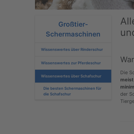
Al
Großtier-
un
Schermaschinen
Wissenswertes über Rinderschur
War
Wissenswertes zur Pferdeschur
Die Sc
Wissenswertes über Schafschur
meist
minim
Die besten Schermaschinen für
der S
die Schafschur
Tierg