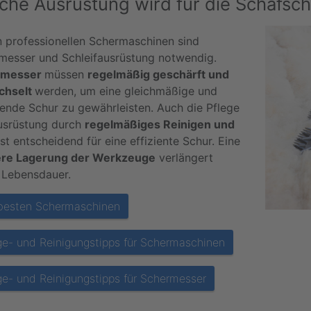
che Ausrüstung wird für die Schafsch
 professionellen Schermaschinen sind
messer und Schleifausrüstung notwendig.
rmesser
müssen
regelmäßig geschärft und
chselt
werden, um eine gleichmäßige und
ende Schur zu gewährleisten. Auch die Pflege
usrüstung durch
regelmäßiges Reinigen und
st entscheidend für eine effiziente Schur. Eine
re Lagerung der Werkzeuge
verlängert
 Lebensdauer.
besten Schermaschinen
ge- und Reinigungstipps für Schermaschinen
ge- und Reinigungstipps für Schermesser